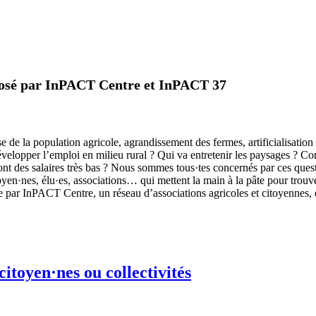
oposé par InPACT Centre et InPACT 37
e de la population agricole, agrandissement des fermes, artificialisatio
elopper l’emploi en milieu rural ? Qui va entretenir les paysages ? C
s ont des salaires très bas ? Nous sommes tous·tes concernés par ces que
yen·nes, élu·es, associations… qui mettent la main à la pâte pour trouve
e par InPACT Centre, un réseau d’associations agricoles et citoyennes, 
citoyen·nes ou collectivités